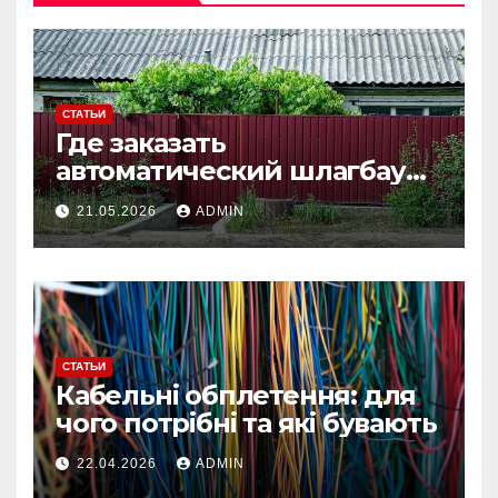
СТАТЬИ
Где заказать
автоматический шлагбаум
под ключ: что важно учесть
21.05.2026
ADMIN
перед установкой
СТАТЬИ
Кабельні обплетення: для
чого потрібні та які бувають
22.04.2026
ADMIN