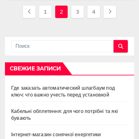
Навигация
1
2
3
4
по
записям
СВЕЖИЕ ЗАПИСИ
Где заказать автоматический шлагбаум под
ключ: что важно учесть перед установкой
Кабельні обплетення: для чого потрібні та які
бувають
Інтернет-магазин сонячної енергетики