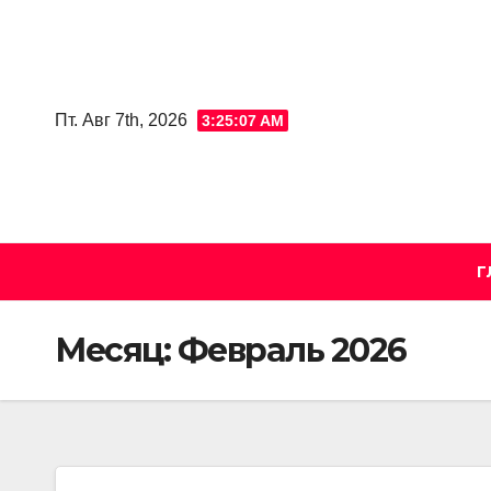
Skip
to
content
Пт. Авг 7th, 2026
3:25:08 AM
Г
Месяц:
Февраль 2026