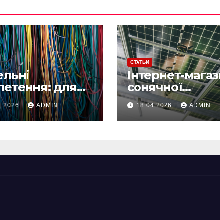
СТАТЬИ
ельні
Інтернет-мага
летення: для
сонячної
 потрібні та які
енергетики
4.2026
ADMIN
18.04.2026
ADMIN
ають
«Правильне
електроживле
»