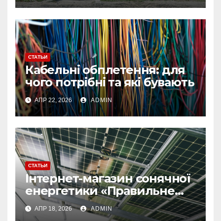
СТАТЬИ
Кабельні обплетення: для
чого потрібні та які бувають
АПР 22, 2026
ADMIN
СТАТЬИ
Інтернет-магазин сонячної
енергетики «Правильне
електроживлення»
АПР 18, 2026
ADMIN