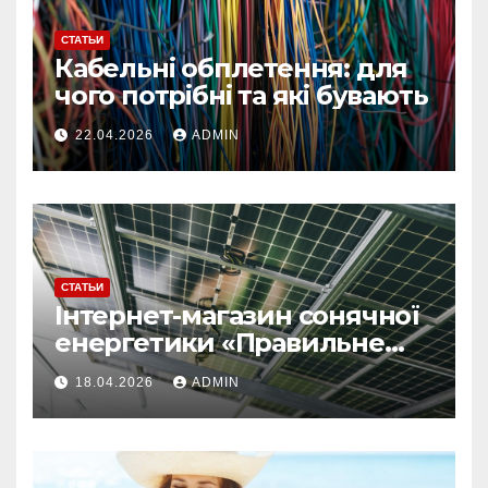
СТАТЬИ
Кабельні обплетення: для
чого потрібні та які бувають
22.04.2026
ADMIN
СТАТЬИ
Інтернет-магазин сонячної
енергетики «Правильне
електроживлення»
18.04.2026
ADMIN