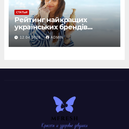
СТАТЬИ
Рейтинг найкращих
українських брендів
сонцезахисної косметики
12.04.2026
ADMIN