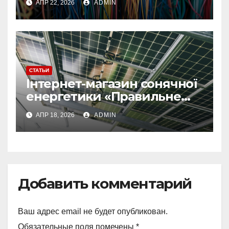
АПР 22, 2026
ADMIN
СТАТЬИ
Інтернет-магазин сонячної
енергетики «Правильне
електроживлення»
АПР 18, 2026
ADMIN
Добавить комментарий
Ваш адрес email не будет опубликован.
Обязательные поля помечены
*