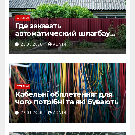
СТАТЬИ
Где заказать
автоматический шлагбаум
под ключ: что важно учесть
21.05.2026
ADMIN
перед установкой
СТАТЬИ
Кабельні обплетення: для
чого потрібні та які бувають
22.04.2026
ADMIN