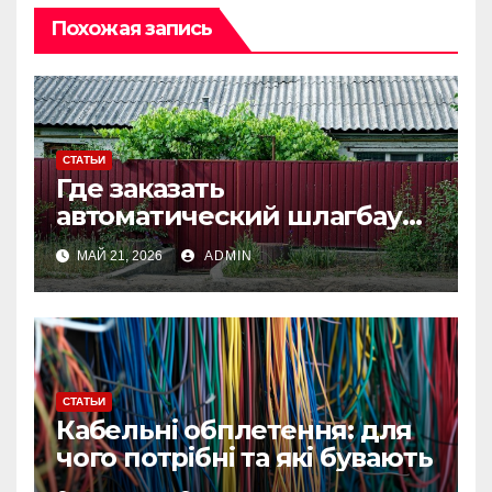
Похожая запись
СТАТЬИ
Где заказать
автоматический шлагбаум
под ключ: что важно учесть
МАЙ 21, 2026
ADMIN
перед установкой
СТАТЬИ
Кабельні обплетення: для
чого потрібні та які бувають