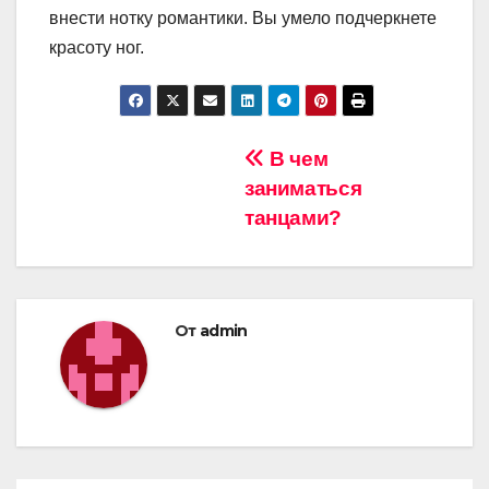
внести нотку романтики. Вы умело подчеркнете
красоту ног.
Навигация
В чем
заниматься
по
танцами?
записям
От
admin