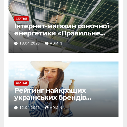
СТАТЬИ
Інтернет-магазин сонячної
енергетики «Правильне
електроживлення»
18.04.2026
ADMIN
СТАТЬИ
Рейтинг найкращих
українських брендів
сонцезахисної косметики
12.04.2026
ADMIN